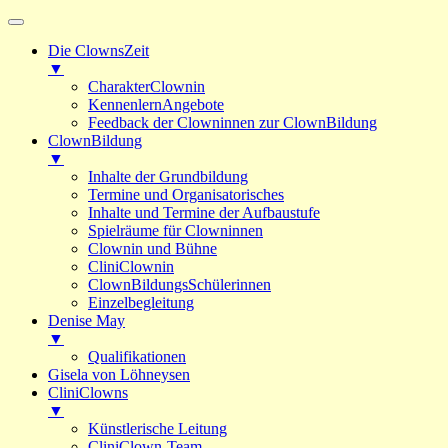
Die ClownsZeit
▼
CharakterClownin
KennenlernAngebote
Feedback der Clowninnen zur ClownBildung
ClownBildung
▼
Inhalte der Grundbildung
Termine und Organisatorisches
Inhalte und Termine der Aufbaustufe
Spielräume für Clowninnen
Clownin und Bühne
CliniClownin
ClownBildungsSchülerinnen
Einzelbegleitung
Denise May
▼
Qualifikationen
Gisela von Löhneysen
CliniClowns
▼
Künstlerische Leitung
CliniClown-Team