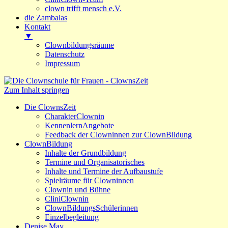
clown trifft mensch e.V.
die Zambalas
Kontakt
▼
Clownbildungsräume
Datenschutz
Impressum
Zum
Inhalt
Zum Inhalt springen
Die Clownschule für Frauen
ClownsZeit
springen
Die ClownsZeit
CharakterClownin
KennenlernAngebote
Feedback der Clowninnen zur ClownBildung
ClownBildung
Inhalte der Grundbildung
Termine und Organisatorisches
Inhalte und Termine der Aufbaustufe
Spielräume für Clowninnen
Clownin und Bühne
CliniClownin
ClownBildungsSchülerinnen
Einzelbegleitung
Denise May