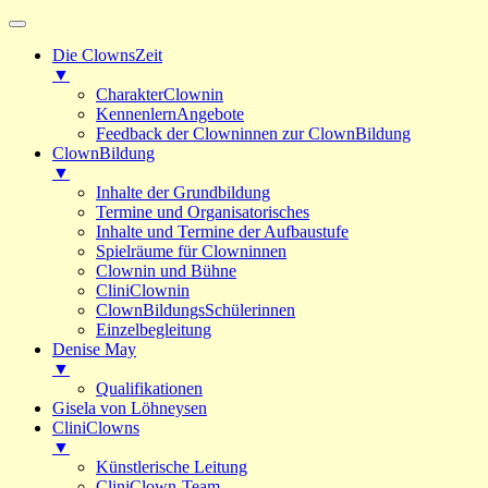
Die ClownsZeit
▼
CharakterClownin
KennenlernAngebote
Feedback der Clowninnen zur ClownBildung
ClownBildung
▼
Inhalte der Grundbildung
Termine und Organisatorisches
Inhalte und Termine der Aufbaustufe
Spielräume für Clowninnen
Clownin und Bühne
CliniClownin
ClownBildungsSchülerinnen
Einzelbegleitung
Denise May
▼
Qualifikationen
Gisela von Löhneysen
CliniClowns
▼
Künstlerische Leitung
CliniClown-Team