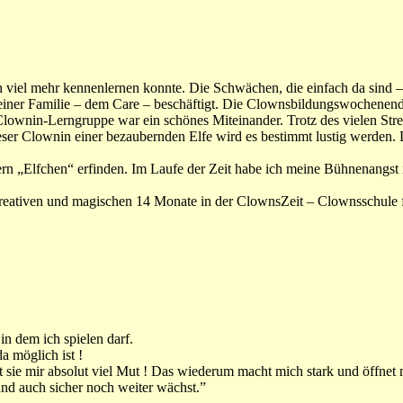
h viel mehr kennenlernen konnte. Die Schwächen, die einfach da sind
meiner Familie – dem Care – beschäftigt. Die Clownsbildungswochenen
ownin-Lerngruppe war ein schönes Miteinander. Trotz des vielen Stress
ser Clownin einer bezaubernden Elfe wird es bestimmt lustig werden. D
rn „Elfchen“ erfinden. Im Laufe der Zeit habe ich meine Bühnenangst 
 kreativen und magischen 14 Monate in der ClownsZeit – Clownsschule 
in dem ich spielen darf.
a möglich ist !
ibt sie mir absolut viel Mut ! Das wiederum macht mich stark und öffne
und auch sicher noch weiter wächst.”