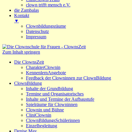
clown trifft mensch e.V.
die Zambalas
Kontakt
▼
Clownbildungsräume
Datenschutz
Impressum
Zum
Inhalt
Zum Inhalt springen
Die Clownschule für Frauen
ClownsZeit
springen
Die ClownsZeit
CharakterClownin
KennenlernAngebote
Feedback der Clowninnen zur ClownBildung
ClownBildung
Inhalte der Grundbildung
Termine und Organisatorisches
Inhalte und Termine der Aufbaustufe
Spielräume für Clowninnen
Clownin und Bühne
CliniClownin
ClownBildungsSchülerinnen
Einzelbegleitung
Denise May