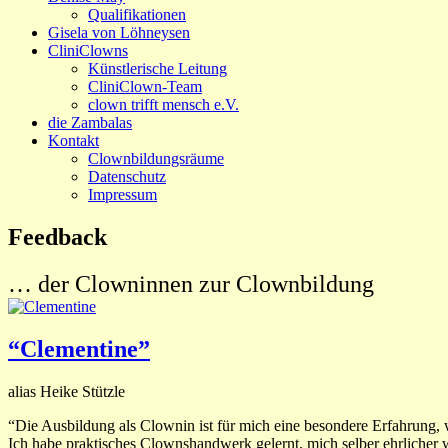
Qualifikationen
Gisela von Löhneysen
CliniClowns
Künstlerische Leitung
CliniClown-Team
clown trifft mensch e.V.
die Zambalas
Kontakt
Clownbildungsräume
Datenschutz
Impressum
Feedback
… der Clowninnen zur Clownbildung
“Clementine”
alias Heike Stützle
“Die Ausbildung als Clownin ist für mich eine besondere Erfahrung, we
Ich habe praktisches Clownshandwerk gelernt, mich selber ehrlicher